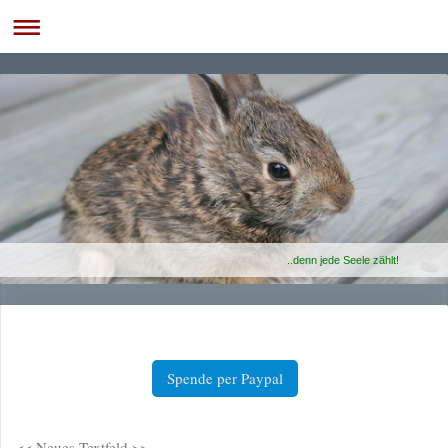
..denn jede Seele zählt!
Spende per Paypal
<< Neues Textfeld >>