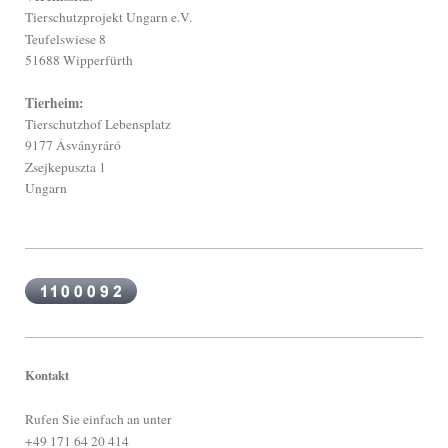
Tierschutzprojekt Ungarn e.V.
Teufelswiese 8
51688 Wipperfürth
Tierheim:
Tierschutzhof Lebensplatz
9177 Ásványráró
Zsejkepuszta 1
Ungarn
Kontakt
Rufen Sie einfach an unter
+49 171 64 20 414